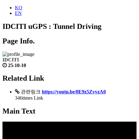
KO
EN
IDCITI uGPS : Tunnel Driving
Page Info.
IDCITI
25-10-10
Related Link
관련링크
https://youtu.be/0E9z5ZvvzA0
346times Link
Main Text